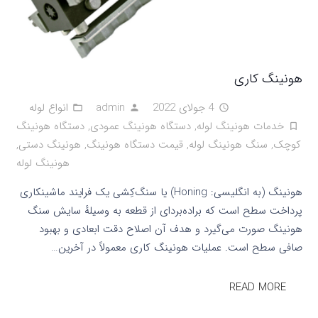
هونینگ کاری
4 جولای 2022
admin
انواع لوله
folder_open
person
access_time
خدمات هونینگ لوله
,
دستگاه هونینگ عمودی
,
دستگاه هونینگ
turned_in_not
کوچک
,
سنگ هونینگ لوله
,
قیمت دستگاه هونینگ
,
هونینگ دستی
,
هونینگ لوله
هونینگ (به انگلیسی: Honing) یا سنگ‌کِشی یک فرایند ماشینکاری
پرداخت سطح است که براده‌بردای از قطعه به وسیلهٔ سایش سنگ
هونینگ صورت می‌گیرد و هدف آن اصلاح دقت ابعادی و بهبود
صافی سطح است. عملیات هونینگ کاری معمولاً در آخرین…
READ MORE