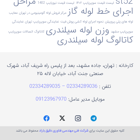
st52
مراحل
لیست قیمت سوپرپایپ ۱۴۰۲
لیست قیمت نیوپایپ 1402
اجرای خط لوله گاز
مرکز فروش لوله آلومینیومی در تهران
معایب
لوله های پلی پروپیلن
نحوه اجرای لوله کشی پوش فیت
نمایندگی سوپرپایپ تهران
نمایندگی
وزن لوله سیلندری
سوپرپایپ مشهد
کاتالوگ اتصالات سوپرپایپ
کاتالوگ لوله سیلندری
کارخانه : تهران، جاده مشهد، بعد از پلیس راه شریف آباد، شهرک
صنعتی جنت آباد، خیابان لاله ۲۵
تلفن :
02334289036 – 02334289035
موبایل مدیر عامل:
09123967970
کلیه حقوق این سایت برای
شرکت فنی مهندسی فناوری دقیق باراد
محفوظ می باشد