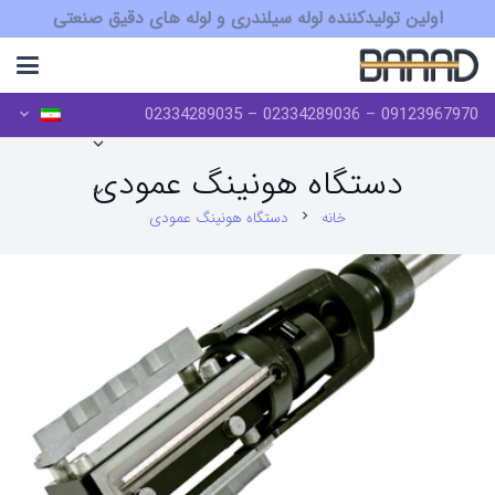
اولین تولیدکننده لوله سیلندری و لوله های دقیق صنعتی
09123967970 – 02334289036 – 02334289035
دستگاه هونینگ عمودی
خانه
دستگاه هونینگ عمودی
chevron_right