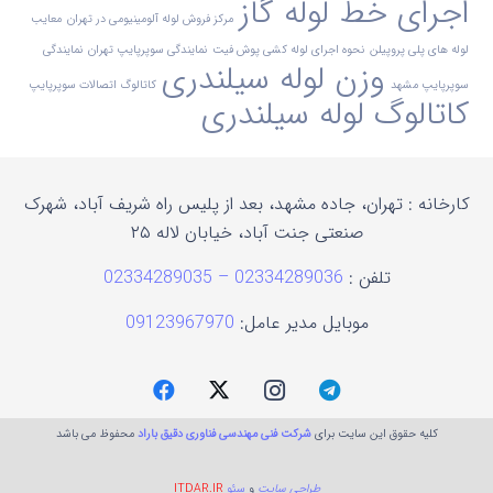
اجرای خط لوله گاز
مرکز فروش لوله آلومینیومی در تهران
معایب
لوله های پلی پروپیلن
نحوه اجرای لوله کشی پوش فیت
نمایندگی سوپرپایپ تهران
نمایندگی
وزن لوله سیلندری
سوپرپایپ مشهد
کاتالوگ اتصالات سوپرپایپ
کاتالوگ لوله سیلندری
کارخانه : تهران، جاده مشهد، بعد از پلیس راه شریف آباد، شهرک
صنعتی جنت آباد، خیابان لاله ۲۵
تلفن :
02334289036 – 02334289035
موبایل مدیر عامل:
09123967970
کلیه حقوق این سایت برای
شرکت فنی مهندسی فناوری دقیق باراد
محفوظ می باشد
طراحی سایت
و
سئو
ITDAR.IR