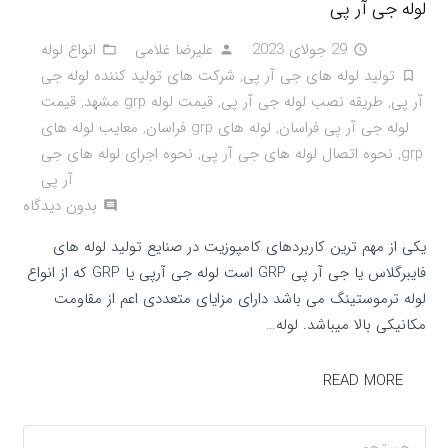
لوله جی آر پی
29 جولای 2023
علیرضا غلامی
انواع لوله
folder_open
person
access_time
تولید لوله های جی آر پی
,
شرکت های تولید کننده لوله جی
turned_in_not
آر پی
,
طریقه نصب لوله جی آر پی
,
قیمت لوله grp مشهد
,
قیمت
لوله جی آر پی فراسان
,
لوله های grp فراسان
,
معایب لوله های
grp
,
نحوه اتصال لوله های جی آر پی
,
نحوه اجرای لوله های جی
آر پی
بدون دیدگاه
comment
یکی از مهم ترین کاربردهای کامپوزیت در صنایع تولید لوله های
فایبرگلاس یا جی آر پی GRP است لوله جی آرپی یا GRP که از انواع
لوله ترموستینگ می باشد دارای مزایای متعددی اعم از مقاومت
مکانیکی بالا میباشد. لوله…
READ MORE
جستجو