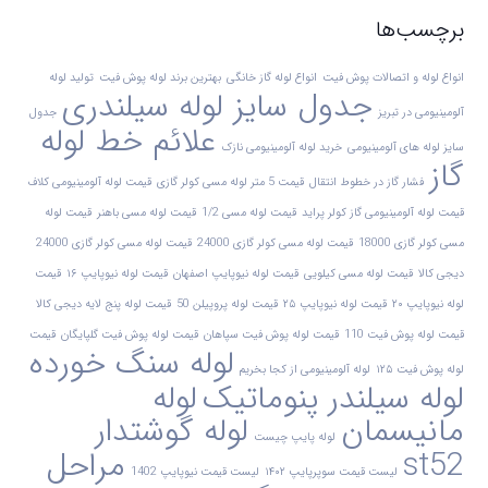
برچسب‌ها
انواع لوله و اتصالات پوش فیت
انواع لوله گاز خانگی
بهترین برند لوله پوش فیت
تولید لوله
جدول سایز لوله سیلندری
آلومینیومی در تبریز
جدول
علائم خط لوله
سایز لوله های آلومینیومی
خرید لوله آلومینیومی نازک
گاز
فشار گاز در خطوط انتقال
قیمت 5 متر لوله مسی کولر گازی
قیمت لوله آلومینیومی کلاف
قیمت لوله آلومینیومی گاز کولر پراید
قیمت لوله مسی 1/2
قیمت لوله مسی باهنر
قیمت لوله
مسی کولر گازی 18000
قیمت لوله مسی کولر گازی 24000
قیمت لوله مسی کولر گازی 24000
دیجی کالا
قیمت لوله مسی کیلویی
قیمت لوله نیوپایپ اصفهان
قیمت لوله نیوپایپ ۱۶
قیمت
لوله نیوپایپ ۲۰
قیمت لوله نیوپایپ ۲۵
قیمت لوله پروپیلن 50
قیمت لوله پنج لایه دیجی کالا
قیمت لوله پوش فیت 110
قیمت لوله پوش فیت سپاهان
قیمت لوله پوش فیت گلپایگان
قیمت
لوله سنگ خورده
لوله پوش فیت ۱۲۵
لوله آلومینیومی از کجا بخریم
لوله سیلندر پنوماتیک
لوله
مانیسمان
لوله گوشتدار
لوله پایپ چیست
st52
مراحل
لیست قیمت سوپرپایپ ۱۴۰۲
لیست قیمت نیوپایپ 1402