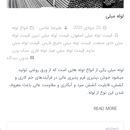
لوله مبلی
25 جولای 2023
علیرضا غلامی
انواع لوله
folder_open
person
access_time
قیمت لوله مبلی اصفهان
,
قیمت لوله مبلی تبریز
,
قیمت لوله
turned_in_not
مبلی خاور صنعت
,
قیمت لوله مبلی خلیج فارس
,
قیمت لوله مبلی
ساوه
,
قیمت لوله مبلی صبا
,
لوله فلزی سبک وزن
بدون دیدگاه
comment
لوله مبلی یکی از انواع لوله هایی است که از ورق روغنی تولید
میشود جوش ،پذیری فرم پذیری عالی در فرآیندهای خم کاری و
کشش، قابلیت کشش سرد و آبکاری و مقاومت عالی باعث معروف
شدن این نوع از لوله…
READ MORE
جستجو