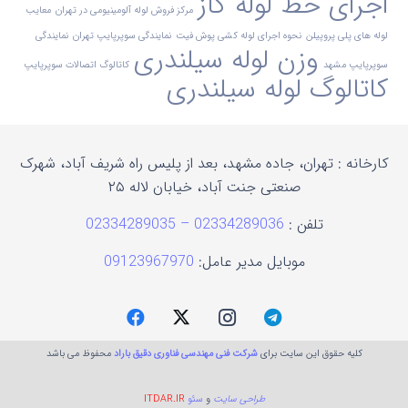
اجرای خط لوله گاز
مرکز فروش لوله آلومینیومی در تهران
معایب
لوله های پلی پروپیلن
نحوه اجرای لوله کشی پوش فیت
نمایندگی سوپرپایپ تهران
نمایندگی
وزن لوله سیلندری
سوپرپایپ مشهد
کاتالوگ اتصالات سوپرپایپ
کاتالوگ لوله سیلندری
کارخانه : تهران، جاده مشهد، بعد از پلیس راه شریف آباد، شهرک
صنعتی جنت آباد، خیابان لاله ۲۵
تلفن :
02334289036 – 02334289035
موبایل مدیر عامل:
09123967970
کلیه حقوق این سایت برای
شرکت فنی مهندسی فناوری دقیق باراد
محفوظ می باشد
طراحی سایت
و
سئو
ITDAR.IR