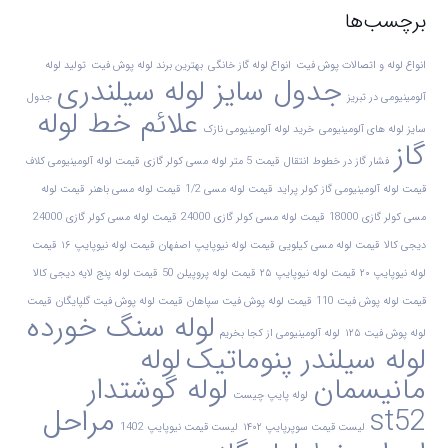
برچسب‌ها
انواع لوله و اتصالات پوش فیت
انواع لوله گاز خانگی
بهترین برند لوله پوش فیت
تولید لوله
جدول سایز لوله سیلندری
آلومینیومی در تبریز
جدول
علائم خط لوله
سایز لوله های آلومینیومی
خرید لوله آلومینیومی نازک
گاز
فشار گاز در خطوط انتقال
قیمت 5 متر لوله مسی کولر گازی
قیمت لوله آلومینیومی کلاف
قیمت لوله آلومینیومی گاز کولر پراید
قیمت لوله مسی 1/2
قیمت لوله مسی باهنر
قیمت لوله
مسی کولر گازی 18000
قیمت لوله مسی کولر گازی 24000
قیمت لوله مسی کولر گازی 24000
دیجی کالا
قیمت لوله مسی کیلویی
قیمت لوله نیوپایپ اصفهان
قیمت لوله نیوپایپ ۱۶
قیمت
لوله نیوپایپ ۲۰
قیمت لوله نیوپایپ ۲۵
قیمت لوله پروپیلن 50
قیمت لوله پنج لایه دیجی کالا
قیمت لوله پوش فیت 110
قیمت لوله پوش فیت سپاهان
قیمت لوله پوش فیت گلپایگان
قیمت
لوله سنگ خورده
لوله پوش فیت ۱۲۵
لوله آلومینیومی از کجا بخریم
لوله سیلندر پنوماتیک
لوله
مانیسمان
لوله گوشتدار
لوله پایپ چیست
st52
مراحل
لیست قیمت سوپرپایپ ۱۴۰۲
لیست قیمت نیوپایپ 1402